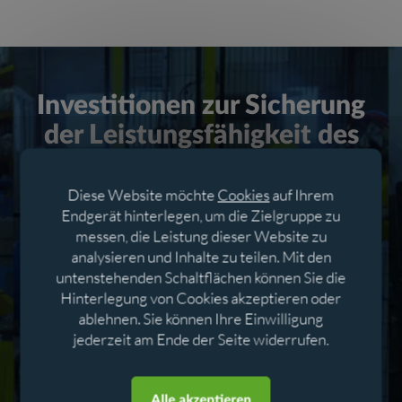
Investitionen zur Sicherung
der Leistungsfähigkeit des
Industriewerkzeugs
Diese Website möchte
Cookies
auf Ihrem
Das Innovationskonzept der Claire-Gruppe steht
Endgerät hinterlegen, um die Zielgruppe zu
messen, die Leistung dieser Website zu
permanent im Fokus, sei es bei Entwicklung oder
analysieren und Inhalte zu teilen. Mit den
Herstellung eines Produkts. Die Gruppe investiert
untenstehenden Schaltflächen können Sie die
regelmäßig in ihr Industriewerkzeug, damit sie eine
Hinterlegung von Cookies akzeptieren oder
zuverlässige und wirtschaftlich an die Nachfrage
ablehnen. Sie können Ihre Einwilligung
angepasste Technik anbieten kann.
jederzeit am Ende der Seite widerrufen.
Aller au contenu
Aller au menu
Ihre Investitionen orientieren sich am Kapazitäts-,
Produktivitäts-, Ergonomie- und Flexibilitätsbedarf.
Alle akzeptieren