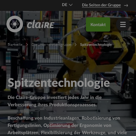
DE
Die Seiten der Gruppe
EN
Kontakt
FR
Startseite
Die Unternehmensgruppe
Spitzentechnologie
Spitzentechnologie
Die Claire-Gruppe investiert jedes Jahr in die
Verbesserung ihres Produktionsprozesses.
Beschaffung von Industrieanlagen, Robotisierung von
Fertigungslinien, Optimierung der Ergonomie von
Arbeitsplätzen, Flexibilisierung der Werkzeuge, und viele