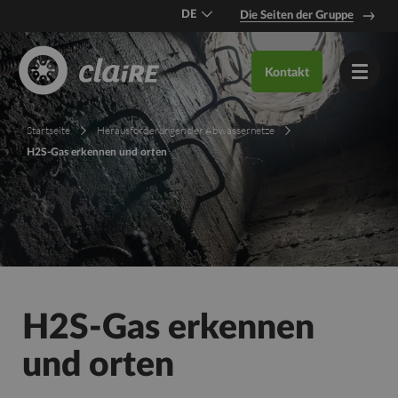
DE
Die Seiten der Gruppe
EN
Kontakt
FR
Startseite
Herausforderungen der Abwassernetze
H2S-Gas erkennen und orten
H2S-Gas erkennen
und orten