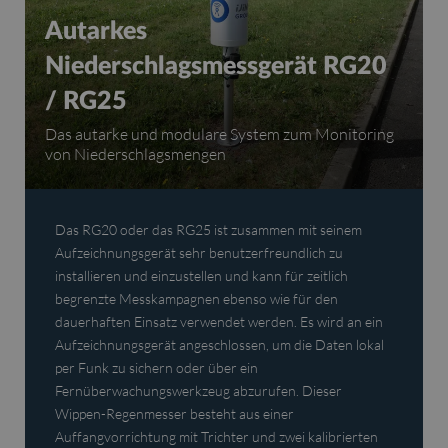
Sensor für Wasserstand und
Autarkes
Konverter
Kabelloser Ultraschall-
relativen Druck CNR - Sensor
Niederschlagsmessgerät RG20
Wasserstand/Durchfluss
Füllstandsensor LNU
für Wasserstand und
/ RG25
OSRAI FLOW
Physikalisch-chemischer Logger
Zuverlässige, autarke und kommunizierende Lösung
Temperatur CNRT
Das autarke und modulare System zum Monitoring
zur Überwachung des Wasserstandes in
Eine zuverlässige und innovative Lösung zur
Die Lösung für die Messung der Wasserqualität mit
von Niederschlagsmengen
Abwassernetzen
Konvertierung des Wasserstandes in Durchfluss!
Der kompakte Sensor für mehrere Parameter!
mehreren Parametern!
Das RG20 oder das RG25 ist zusammen mit seinem
LNU ist e
Aufzeichnungsgerät sehr benutzerfreundlich zu
akustisch
installieren und einzustellen und kann für zeitlich
Wassers
begrenzte Messkampagnen ebenso wie für den
geeignet 
dauerhaften Einsatz verwendet werden. Es wird an ein
und Viels
Aufzeichnungsgerät angeschlossen, um die Daten lokal
chemisch
per Funk zu sichern oder über ein
gekoppel
Fernüberwachungswerkzeug abzurufen. Dieser
System v
Wippen-Regenmesser besteht aus einer
Kommunik
Auffangvorrichtung mit Trichter und zwei kalibrierten
LNU-Senso