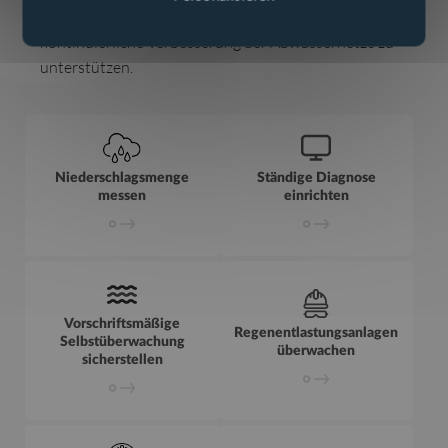
Entscheidungsfindung zu erleichtern und die
kontinuierliche Verbesserung der Abwassernetze zu
unterstützen.
Niederschlagsmenge messen
Ständige Diagnose e
Niederschlagsmenge
Ständige Diagnose
messen
einrichten
Vorschriftsmäßige Selbstüberwachung sicherstelle
Regenentlastungsan
Vorschriftsmäßige
Regenentlastungsanlagen
Selbstüberwachung
überwachen
sicherstellen
H2S-Gas erkennen und orten
Infrastruktur überw