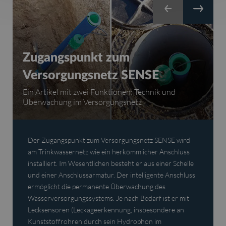
Druck- und
Zugangspunkt zum
Temperaturaufzeichnung
Vernetzte Wayve-Elemente mit
Überwachungsplattform
Versorgungsnetz SENSE
DRULO III
Überwachungsplattform
Mobile Anwendung Wiji App
Webbasierte Plattform Ijitrack
Watercloud
Ein Artikel mit zwei Funktionen: Technik und
Die mobile Lösung für die schnelle und zuverlässige
Das Sortiment für die individuelle Steuerung von
Das Taschen-Tool zur Konfiguration von Sensoren
Die intuitive Überwachungsplattform für Ihre
Überwachung im Versorgungsnetz
Überprüfung des Systemzustands
Wassernetzen
Ein vernetzter Komplize zur Bekämpfung von Lecks
und Aufzeichnungsgeräten!
Sensoren und Aufzeichnungsgeräte
Der Zugangspunkt zum Versorgungsnetz SENSE wird
DRULO III
am Trinkwassernetz wie ein herkömmlicher Anschluss
Messgerä
installiert. Im Wesentlichen besteht er aus einer Schelle
Wasserve
und einer Anschlussarmatur. Der intelligente Anschluss
Datenlogg
ermöglicht die permanente Überwachung des
Messwert
Wasserversorgungssystems. Je nach Bedarf ist er mit
bei, sie 
Lecksensoren (Leckageerkennung, insbesondere an
und schne
Kunststoffrohren durch sein Hydrophon im
Unregelm