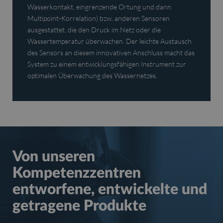
Wasserkontakt, eingrenzende Ortung und dann
Multipoint-Korrelation) bzw. anderen Sensoren
ausgestattet, die den Druck im Netz oder die
Wassertemperatur überwachen. Der leichte Austausch
des Sensors an diesem innovativen Anschluss macht das
System zu einem entwicklungsfähigen Instrument zur
optimalen Überwachung des Wassernetzes.
Von unseren
Kompetenzzentren
entworfene, entwickelte und
getragene Produkte