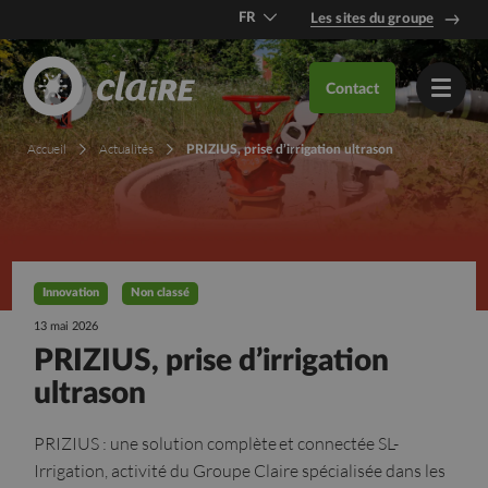
FR
Les sites du groupe
DE
Contact
EN
Accueil
Actualités
PRIZIUS, prise d’irrigation ultrason
Innovation
Non classé
13 mai 2026
PRIZIUS, prise d’irrigation
ultrason
PRIZIUS : une solution complète et connectée SL-
Irrigation, activité du Groupe Claire spécialisée dans les