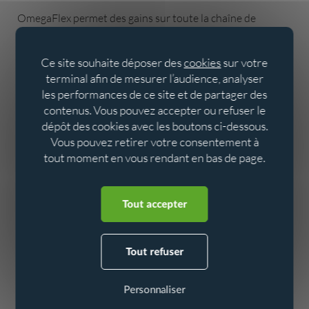
OmegaFlex permet des gains sur toute la chaîne de
l’organisation du chantier, de l’approvisionnement jusqu’à
la pose des produits. Le nombre de références à
Ce site souhaite déposer des
cookies
sur votre
commander est limité. Les poids et les encombrements
terminal afin de mesurer l’audience, analyser
sont réduits. Le transport et l’espace de stockage sont
les performances de ce site et de partager des
optimisés.
contenus. Vous pouvez accepter ou refuser le
dépôt des cookies avec les boutons ci-dessous.
Vous pouvez retirer votre consentement à
Faciliter la mise en œuvre d’un
tout moment en vous rendant en bas de page.
branchement électrosoudable
Aller au contenu
Aller au menu
Tout accepter
Le collier OmegaFlex dispose d’un système d’accroche
unique pour l’ensemble de la gamme. Une sangle crantée
coulissante et des cliquets permettent le positionnement
Tout refuser
du collier autour du tuyau. L’outil dédié assure ensuite le
plaquage de l’ensemble sur la conduite. L’installation est
Personnaliser
rapide : aucun boulon ni vis à serrer avant l’opération de