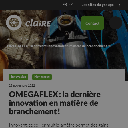
FR
Les sites du groupe
DE
Contact
EN
Accueil
Actualités
OMEGAFLEX : la dernière innovation en matière de branchement !
Innovation
Non classé
23 novembre 2022
OMEGAFLEX : la dernière
innovation en matière de
branchement !
Innovant, ce collier multidiamètre permet des gains