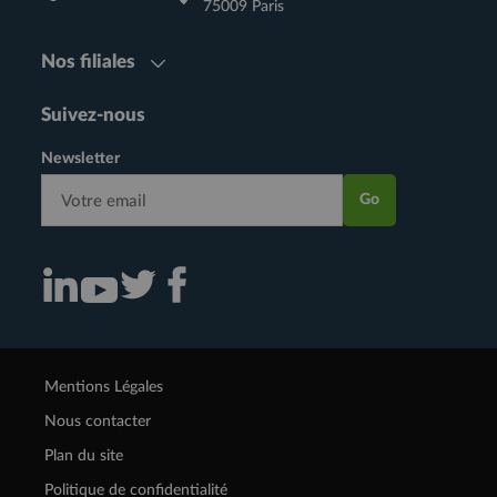
75009 Paris
Nos filiales
Suivez-nous
Newsletter
Go
Consulter notre actualité sur Linkedin (nouvelle fenêtre)
Consulter notre actualité sur Twitter (nouvelle fenêtre)
Consulter notre actualité sur Facebook (nouvelle f
Consulter notre actualité sur Youtube (nouvelle fenêtre)
Mentions Légales
Nous contacter
Plan du site
Politique de confidentialité