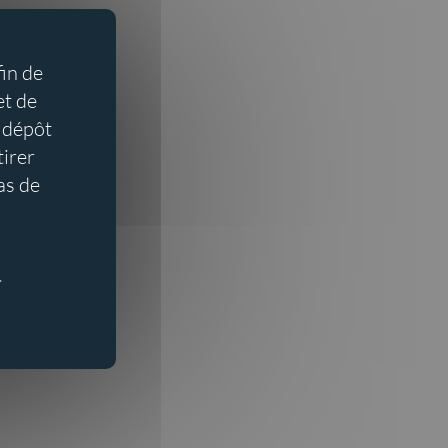
fin de
et de
 dépôt
tirer
as de
r