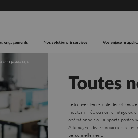
os engagements
Nos solutions & services
Vos enjeux & applic
stant Qualité H/F
Toutes n
Retrouvez l’ensemble des offres d’e
indéterminée ou non, en stage ou e
opérationnels ou supports, postes ba
Allemagne, diverses carrières son
personnellement.