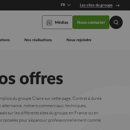
FR
Les sites du groupe
DE
Médias
Nous contacter
Recherc
EN
ations
Nos réalisations
Nous rejoindre
os offres
mplois du groupe Claire sur cette page. Contrat à durée
n alternance, métiers commerciaux, techniques,
sés sur les différents sites du groupe en France ou en
t proposées pour s’épanouir professionnellement comme