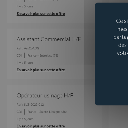
Il y a 5 jours
En savoir plus sur cette offre
Ce s
mesu
parta
Assistant Commercial H/F
des 
Ref : AssCoADG
votr
CDI
France - Entrelacs (73)
Aller au contenu
Aller au menu
Il y a 5 jours
En savoir plus sur cette offre
Opérateur usinage H/F
Ref : SLZ-2023-012
CDI
France - Sainte-Lizaigne (36)
Il y a 5 jours
En savoir plus sur cette offre