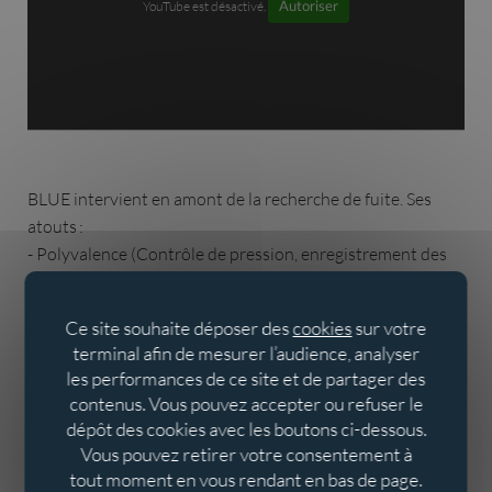
YouTube est désactivé.
Autoriser
BLUE intervient en amont de la recherche de fuite. Ses
atouts :
- Polyvalence (Contrôle de pression, enregistrement des
débits, des volumes...)
- Et Évolutivité (adaptation simple aux nouveaux réseaux
Ce site souhaite déposer des
cookies
sur votre
de communication).
terminal afin de mesurer l’audience, analyser
les performances de ce site et de partager des
Il permet de suivre les données clés de sectorisation, de
contenus. Vous pouvez accepter ou refuser le
minimiser les pertes d’eau avec l’identification et
dépôt des cookies avec les boutons ci-dessous.
l’intervention sur les secteurs concernés, d’accroitre le
Vous pouvez retirer votre consentement à
rendement du réseau et d’identifier les secteurs
tout moment en vous rendant en bas de page.