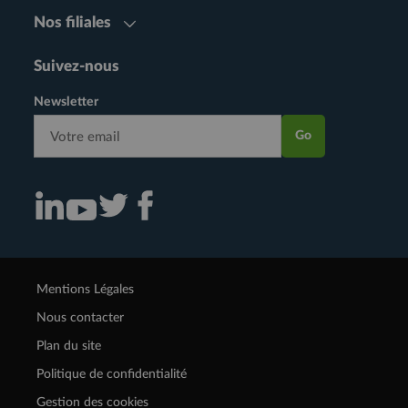
Nos filiales
Suivez-nous
Newsletter
Go
Consulter notre actualité sur Linkedin (nouvelle fenêtre)
Consulter notre actualité sur Twitter (nouvelle fenêtre)
Consulter notre actualité sur Facebook (nouvelle f
Consulter notre actualité sur Youtube (nouvelle fenêtre)
Mentions Légales
Nous contacter
Plan du site
Politique de confidentialité
Gestion des cookies