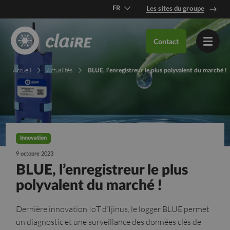
FR
Les sites du groupe
DE
Contact
EN
Accueil
Actualités
BLUE, l’enregistreur le plus polyvalent du marché !
Innovation
9 octobre 2023
BLUE, l’enregistreur le plus
polyvalent du marché !
Dernière innovation IoT d’Ijinus, le logger BLUE permet
un diagnostic et une surveillance des données clés de