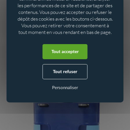
les performances de ce site et de partager des
contenus. Vous pouvez accepter ou refuser le
Cette gamme unique d’enregistreurs garantit à l’exploitant
dépôt des cookies avec les boutons ci-dessous.
une
du parc d’équipements. En
sectorisation complète
un
Vous pouvez retirer votre consentement à
le
seul point de surveillance, en continu et à distance
tout moment en vous rendant en bas de page.
logger Blue facilite le monitoring des réseaux d’eau
Aller au contenu
Aller au menu
potable : mesures de pressions, débits, comptage et
pilotage d’une vanne de régulation.
Tout accepter
Les loggers BLUE assurent la
des
transmission cryptée
données vers la
client ou à la plateforme web
Tout refuser
supervision
Ijitrack, qui alertera en cas d’anomalie.
Personnaliser