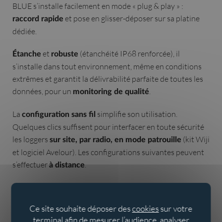
BLUE s’installe facilement en mode « plug & play » :
et pose en glisser-déposer sur sa platine
raccord rapide
dédiée.
et
(étanchéité IP68 renforcée), il
Étanche
robuste
s’installe dans tout environnement, même en conditions
extrêmes et garantit la délivrabilité parfaite de toutes les
données, pour un
.
monitoring de qualité
La
simplifie son utilisation.
configuration sans fil
Quelques clics suffisent pour interfacer en toute sécurité
les loggers
(kit Wiji
sur site, par radio, en mode patrouille
et logiciel Avelour). Les configurations suivantes peuvent
s’effectuer
.
à distance
Surveiller et exploiter les
Ce site souhaite déposer des
cookies
sur votre
données de sectorisation
terminal afin de mesurer l’audience, analyser