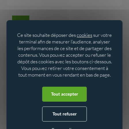
…
Page
1
Page
2
Page
3
Page
4
Page
5
Page
6
Page
9
Page
10
Page
11
 précédente
Ce site souhaite déposer des
cookies
sur votre
terminal afin de mesurer l’audience, analyser
Page précédente
Page
12
Page
13
Page
14
les performances de ce site et de partager des
contenus. Vous pouvez accepter ou refuser le
dépôt des cookies avec les boutons ci-dessous.
Téléchargement des médias
Vous pouvez retirer votre consentement à
tout moment en vous rendant en bas de page.
Aller au contenu
Aller au menu
Tout accepter
Tout refuser