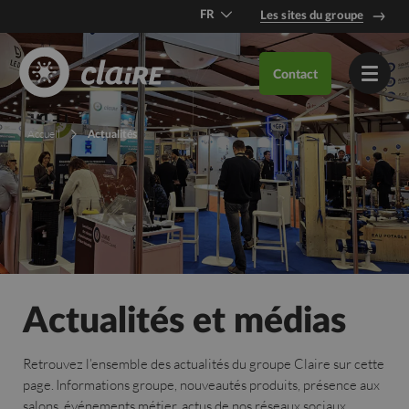
FR
Les sites du groupe
DE
Contact
EN
Accueil
Actualités
Actualités et médias
Retrouvez
l’ensemble des actualités du groupe
Claire
sur cette
page
.
Informations groupe, n
ouveautés produits,
présence
aux
salons
,
événements métier,
actus de nos réseaux sociaux,