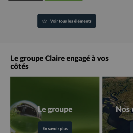
Voir tous les éléments
Le groupe Claire engagé à vos
côtés
Le groupe
Nos 
En savoir plus
en consultant la page "Le groupe"