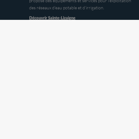
propose des équipements et services pour l’exploitation
des réseaux d’eau potable et d’irrigation.
Découvrir Sainte-Lizaigne
Une palette de solutions pour détecter et localiser les
fuites compose l’offre de Fast. Elle accompagne les
experts comme les plus novices pour améliorer les
rendements des réseaux d’eau potable.
Découvrir Fast
Expert des systèmes de comptage de l’eau et du gaz,