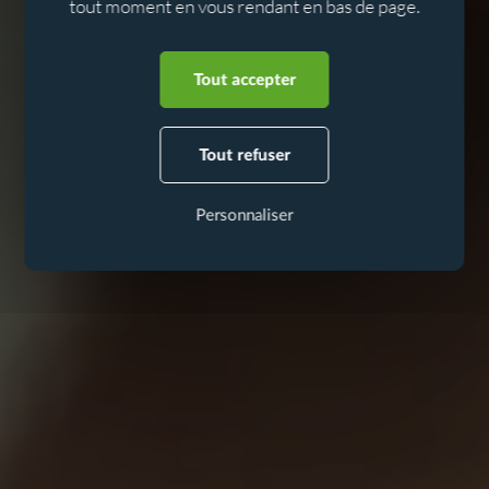
tout moment en vous rendant en bas de page.
Aller au contenu
Aller au menu
Tout accepter
Tout refuser
Personnaliser